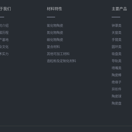
于我们
材料特性
主要产品
司介绍
氧化物陶瓷
钟罩类
展历程
氮化物陶瓷
天窗类
产基地
碳化物陶瓷
手臂类
业文化
复合材料
圆环类
术实力
其他可加工材料
吸盘类
造粒粉及定制化材料
导轨类
喷嘴类
陶瓷棒
绝缘子
异形件
陶瓷球
陶瓷盘