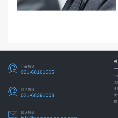
关
产品报价
021-68161605
公
发
生
前台热线
021-68391008
企
技
快速报价