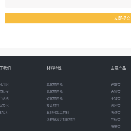
于我们
材料特性
主要产品
司介绍
氧化物陶瓷
钟罩类
展历程
氮化物陶瓷
天窗类
产基地
碳化物陶瓷
手臂类
业文化
复合材料
圆环类
术实力
其他可加工材料
吸盘类
造粒粉及定制化材料
导轨类
喷嘴类