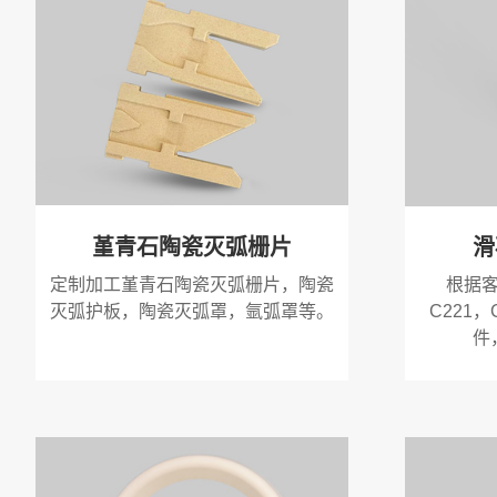
堇青石陶瓷灭弧栅片
滑
定制加工堇青石陶瓷灭弧栅片，陶瓷
根据
灭弧护板，陶瓷灭弧罩，氩弧罩等。
C221
件