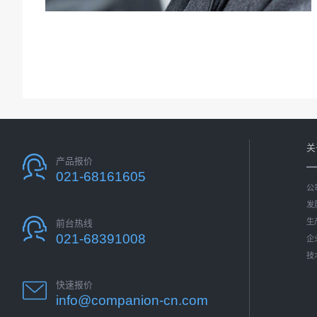
关
产品报价
021-68161605
公
发
生
前台热线
021-68391008
企
技
快速报价
info@companion-cn.com