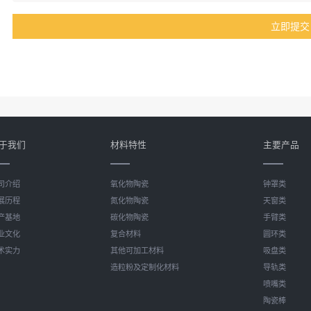
于我们
材料特性
主要产品
司介绍
氧化物陶瓷
钟罩类
展历程
氮化物陶瓷
天窗类
产基地
碳化物陶瓷
手臂类
业文化
复合材料
圆环类
术实力
其他可加工材料
吸盘类
造粒粉及定制化材料
导轨类
喷嘴类
陶瓷棒