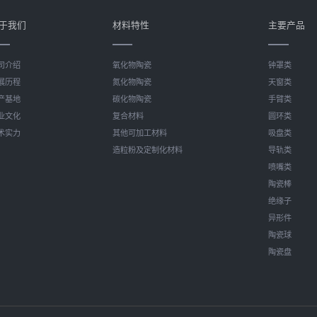
于我们
材料特性
主要产品
司介绍
氧化物陶瓷
钟罩类
展历程
氮化物陶瓷
天窗类
产基地
碳化物陶瓷
手臂类
业文化
复合材料
圆环类
术实力
其他可加工材料
吸盘类
造粒粉及定制化材料
导轨类
喷嘴类
陶瓷棒
绝缘子
异形件
陶瓷球
陶瓷盘